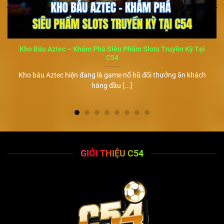
làm trung tâm, nhà cái này đã thiết lập nên rất
nhiều tiêu chuẩn vàng trong làng cá cược trực
tuyến 2026.
 Kỳ Tại
Mèo Thần Tài C54 – Game Nổ Hũ Mang Vận May Đỉ
Giấy phép đầy đủ
Mèo thần tài đang khiến cộng đồng người chơi C54
Sự an tâm tuyệt đối mà người chơi dành cho
n khách
ngừng rộng ràng. Tựa [...]
nhà cái này đến từ nền tảng pháp lý vững chắc.
Cụ thể sân chơi đã được cấp phép bởi những tổ
chức quản lý cá cược danh giá nhất thế giới,
mọi hoạt động kinh doanh đều chịu sự giám
sát nghiêm ngặt, đảm bảo không có bất kỳ sự
can thiệp nào vào kết quả ván đấu:
GIỚI THIỆU C54
Tiêu
chí
Chi tiết chứng nhận
pháp
lý
Tổ