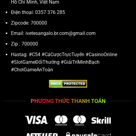
Hồ Chí Minh, Việt Nam
Điện thoại: 0357 376 285
Zipcode: 700000
Email:
ivetesangalo.br.com@gmail.com
Zip : 700000
Tổng hợp những khuyến mãi nhà cái C54 triển
Hastag: #C54 #CáCượcTrựcTuyến #CasinoOnline
khai năm 2026
#SlotGameĐổiThưởng #GiảiTríMinhBạch
#ChơiGameAnToàn
Khuyến
Nội dung chi tiết
mãi
Tặng giftcode 54K ngay sau khi đăng ký tài
khoản thành công và xác thực số điện thoại
PHƯƠNG THỨC THANH TOÁN
Quà
chính thức.
tặng
tân thủ
Thưởng nạp đầu 100%, nhân đôi vốn tức thì
giúp gia tăng tài chính để khởi nghiệp.
Hoàn
Thiết lập cơ chế hoàn trả tự động đến 2%