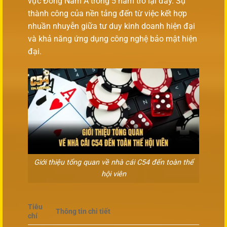
vực Đông Nam Á trong 5 năm trở lại đây. Sự
thành công của nền tảng đến từ việc kết hợp
nhuần nhuyễn giữa tư duy kinh doanh hiện đại
và khả năng ứng dụng công nghệ bảo mật hiện
đại.
Giới thiệu tổng quan về nhà cái C54 đến toàn thể
hội viên
Tiêu
Thông tin chi tiết
chí