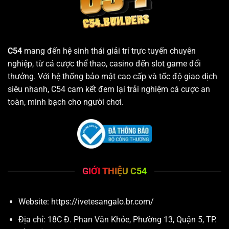
chức
PAGCOR, Isle Of Man GSC
cấp
phép
Tính
Hệ thống nhà cái được kiểm định thường
minh
xuyên bởi iTech Labs để đảm bảo thuật toán
C54
mang đến hệ sinh thái giải trí trực tuyến chuyên
bạch
RNG ngẫu nhiên.
nghiệp, từ cá cược thể thao, casino đến slot game đổi
Tuân
thưởng. Với hệ thống bảo mật cao cấp và tốc độ giao dịch
C54 đáp ứng đầy đủ các tiêu chuẩn khắt khe
thủ
nhất về chống rửa tiền, bảo vệ quyền lợi của
siêu nhanh, C54 cam kết đem lại trải nghiệm cá cược an
quốc
người chơi.
tế
toàn, minh bạch cho người chơi.
Khuyến mãi đa dạng
Nhà cái này luôn biết cách ghi điểm trong lòng
hội viên bởi các chương trình ưu đãi mang giá
trị thực tế cao, giúp người chơi gia tăng vốn
GIỚI THIỆU C54
cược đáng kể. Các sự kiện tri ân không chỉ
dành riêng cho tân thủ mà còn phủ sóng rộng
Website: https://ivetesangalo.br.com/
khắp cấp bậc hội viên VIP.
Địa chỉ: 18C Đ. Phan Văn Khỏe, Phường 13, Quận 5, TP.