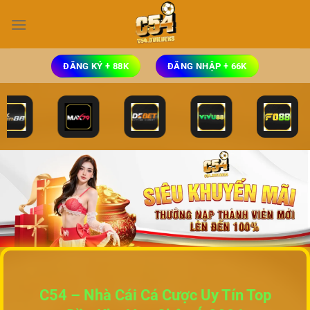
Bỏ
qua
nội
dung
ĐĂNG KÝ + 88K
ĐĂNG NHẬP + 66K
C54 – Nhà Cái Cá Cược Uy Tín Top