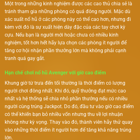
Một trong những kinh nghiệm được các cao thủ chia sẻ là
tránh tham gia những phòng có quá đông người. Mặc dù
xác suất nổ hũ ở các phòng này có thể cao hơn, nhưng đi
kèm với đó là sự xuất hiện dày đặc của các tay chơi kỳ
cựu. Nếu bạn là người mới hoặc chưa có nhiều kinh
nghiệm, tốt hơn hết hãy lựa chọn các phòng ít người để
tăng cơ hội nhận phần thưởng lớn mà không phải cạnh
tranh quá gay gắt.
Hạn chế chơi nổ hũ Avenger với giờ cao điểm
Khung giờ từ trưa đến tối thường là thời điểm có lượng
người chơi đông nhất. Khi đó, quỹ thưởng đạt mức cao
nhất và hệ thống sẽ chia nhỏ phần thưởng nếu có nhiều
người cùng trúng Jackpot. Do đó, đầu tư vào giờ cao điểm
có thể khiến bạn bỏ nhiều vốn nhưng thu về lợi nhuận
không như kỳ vọng. Thay vào đó, thành viên hãy thử quay
vào những thời điểm ít người hơn để tăng khả năng trúng
lớn.