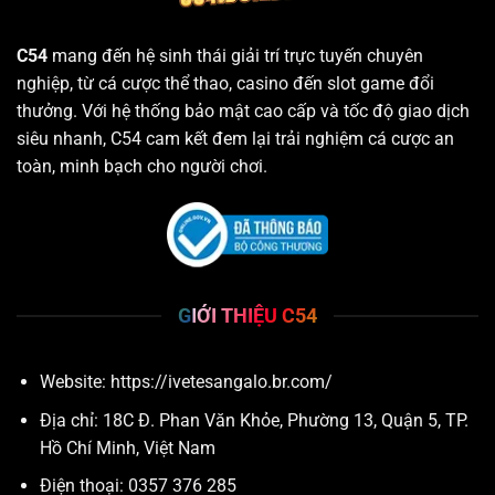
C54
mang đến hệ sinh thái giải trí trực tuyến chuyên
nghiệp, từ cá cược thể thao, casino đến slot game đổi
thưởng. Với hệ thống bảo mật cao cấp và tốc độ giao dịch
siêu nhanh, C54 cam kết đem lại trải nghiệm cá cược an
toàn, minh bạch cho người chơi.
GIỚI THIỆU C54
Website: https://ivetesangalo.br.com/
Địa chỉ: 18C Đ. Phan Văn Khỏe, Phường 13, Quận 5, TP.
Hồ Chí Minh, Việt Nam
Điện thoại: 0357 376 285