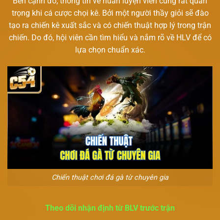
Bên cạnh đó, thông tin về huấn luyện viên cũng rất quan
trọng khi cá cược chọi kê. Bởi một người thầy giỏi sẽ đào
tạo ra chiến kê xuất sắc và có chiến thuật hợp lý trong trận
chiến. Do đó, hội viên cần tìm hiểu và nắm rõ về HLV để có
lựa chọn chuẩn xác.
Chiến thuật chơi đá gà từ chuyên gia
Theo dõi nhận định từ BLV trước trận