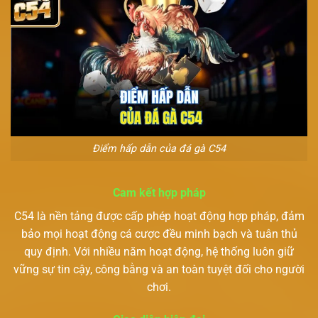
Điểm hấp dẫn của đá gà C54
Cam kết hợp pháp
C54 là nền tảng được cấp phép hoạt động hợp pháp, đảm
bảo mọi hoạt động cá cược đều minh bạch và tuân thủ
quy định. Với nhiều năm hoạt động, hệ thống luôn giữ
vững sự tin cậy, công bằng và an toàn tuyệt đối cho người
chơi.