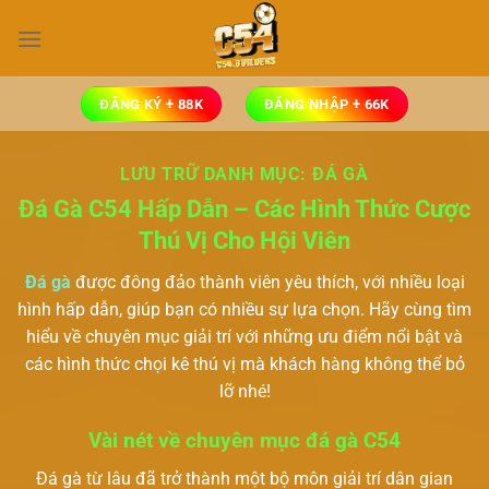
Bỏ
qua
nội
dung
ĐĂNG KÝ + 88K
ĐĂNG NHẬP + 66K
LƯU TRỮ DANH MỤC:
ĐÁ GÀ
Đá Gà C54 Hấp Dẫn – Các Hình Thức Cược
Thú Vị Cho Hội Viên
Đá gà
được đông đảo thành viên yêu thích, với nhiều loại
hình hấp dẫn, giúp bạn có nhiều sự lựa chọn. Hãy cùng tìm
hiểu về chuyên mục giải trí với những ưu điểm nổi bật và
các hình thức chọi kê thú vị mà khách hàng không thể bỏ
lỡ nhé!
Vài nét về chuyên mục đá gà C54
Đá gà từ lâu đã trở thành một bộ môn giải trí dân gian