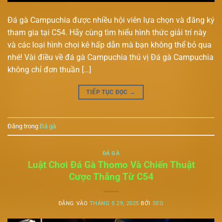
Đá gà Campuchia được nhiều hội viên lựa chọn và đăng ký
tham gia tại C54. Hãy cùng tìm hiểu hình thức giải trí này
và các loại hình chọi kê hấp dẫn mà bạn không thể bỏ qua
nhé! Vài điều về đá gà Campuchia thú vị Đá gà Campuchia
không chỉ đơn thuần […]
TIẾP TỤC ĐỌC
→
Đăng trong
Đá gà
ĐÁ GÀ
Luật Chơi Đá Gà Thomo Và Chiến Thuật
Cược Thắng Từ C54
ĐĂNG VÀO
THÁNG 5 29, 2025
BỞI
SEO