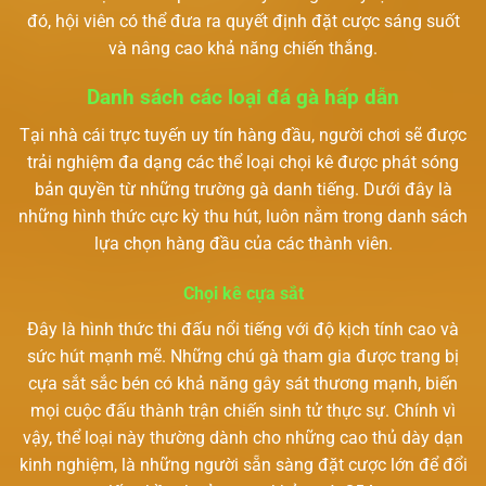
đó, hội viên có thể đưa ra quyết định đặt cược sáng suốt
và nâng cao khả năng chiến thắng.
Danh sách các loại đá gà hấp dẫn
Tại nhà cái trực tuyến uy tín hàng đầu, người chơi sẽ được
trải nghiệm đa dạng các thể loại chọi kê được phát sóng
bản quyền từ những trường gà danh tiếng. Dưới đây là
những hình thức cực kỳ thu hút, luôn nằm trong danh sách
lựa chọn hàng đầu của các thành viên.
Chọi kê cựa sắt
Đây là hình thức thi đấu nổi tiếng với độ kịch tính cao và
sức hút mạnh mẽ. Những chú gà tham gia được trang bị
cựa sắt sắc bén có khả năng gây sát thương mạnh, biến
mọi cuộc đấu thành trận chiến sinh tử thực sự. Chính vì
vậy, thể loại này thường dành cho những cao thủ dày dạn
kinh nghiệm, là những người sẵn sàng đặt cược lớn để đổi