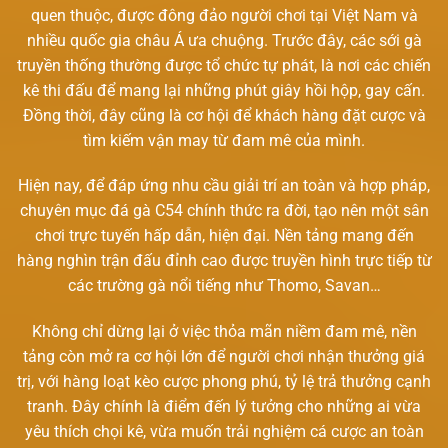
quen thuộc, được đông đảo người chơi tại Việt Nam và
nhiều quốc gia châu Á ưa chuộng. Trước đây, các sới gà
truyền thống thường được tổ chức tự phát, là nơi các chiến
kê thi đấu để mang lại những phút giây hồi hộp, gay cấn.
Đồng thời, đây cũng là cơ hội để khách hàng đặt cược và
tìm kiếm vận may từ đam mê của mình.
Hiện nay, để đáp ứng nhu cầu giải trí an toàn và hợp pháp,
chuyên mục đá gà C54 chính thức ra đời, tạo nên một sân
chơi trực tuyến hấp dẫn, hiện đại. Nền tảng mang đến
hàng nghìn trận đấu đỉnh cao được truyền hình trực tiếp từ
các trường gà nổi tiếng như Thomo, Savan…
Không chỉ dừng lại ở việc thỏa mãn niềm đam mê, nền
tảng còn mở ra cơ hội lớn để người chơi nhận thưởng giá
trị, với hàng loạt kèo cược phong phú, tỷ lệ trả thưởng cạnh
tranh. Đây chính là điểm đến lý tưởng cho những ai vừa
yêu thích chọi kê, vừa muốn trải nghiệm cá cược an toàn