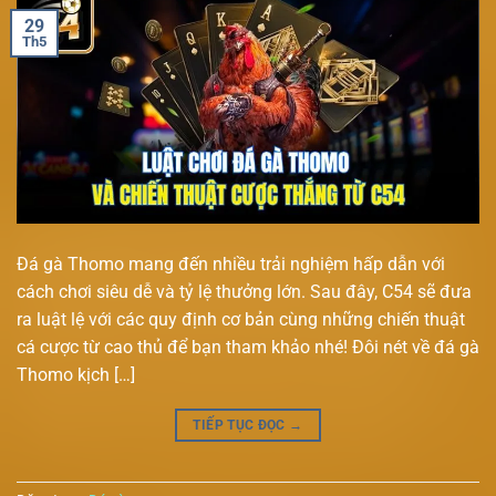
29
Th5
Đá gà Thomo mang đến nhiều trải nghiệm hấp dẫn với
cách chơi siêu dễ và tỷ lệ thưởng lớn. Sau đây, C54 sẽ đưa
ra luật lệ với các quy định cơ bản cùng những chiến thuật
cá cược từ cao thủ để bạn tham khảo nhé! Đôi nét về đá gà
Thomo kịch […]
TIẾP TỤC ĐỌC
→