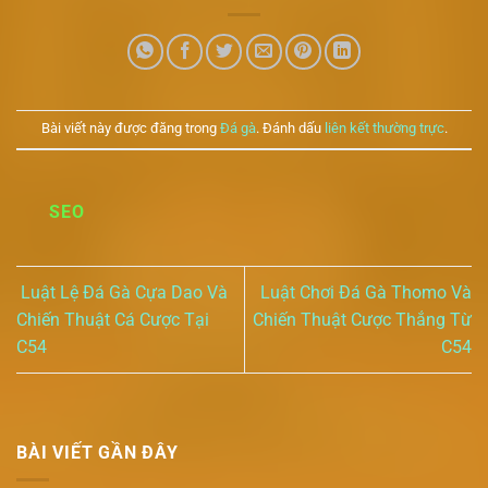
Bài viết này được đăng trong
Đá gà
. Đánh dấu
liên kết thường trực
.
SEO
Luật Lệ Đá Gà Cựa Dao Và
Luật Chơi Đá Gà Thomo Và
Chiến Thuật Cá Cược Tại
Chiến Thuật Cược Thắng Từ
C54
C54
BÀI VIẾT GẦN ĐÂY