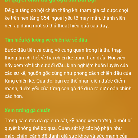
Để gia tăng cơ hội chiến thắng khi tham gia cá cược chọi
kê trên nền tảng C54, ngoài yếu tố may mắn, thành viên
nên áp dụng một số thủ thuật hiệu quả sau đây:
Tìm hiểu kỹ lưỡng về chiến kê sẽ đấu
Bước đầu tiên và cũng vô cùng quan trọng là thu thập
thông tin chi tiết về hai chiến kê trong trận đấu. Hội viên
hãy xem xét lịch sử đối đầu, kinh nghiệm huấn luyện của
các sư kê, nguồn gốc cũng như phong cách chiến đấu của
từng chiến kê. Qua đó, bạn có thể nhận diện được điểm
mạnh, điểm yếu của từng con gà để đưa ra dự đoán chính
xác hơn.
Xem tướng gà chuẩn
Trong cá cược đá gà cựa sắt, kỹ năng xem tướng là một bí
quyết không thể bỏ qua. Quan sát kỹ các bộ phận như
mào, chân, cánh để đánh giá sức khỏe và sức mạnh của