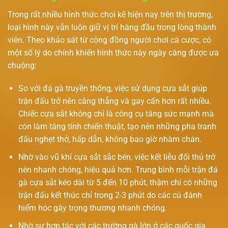
Trong rất nhiều hình thức chọi kê hiện nay trên thị trường,
loại hình này vẫn luôn giữ vị trí hàng đầu trong lòng thành
viên. Theo khảo sát từ cộng đồng người chơi cá cược, có
một số lý do chính khiến hình thức này ngày càng được ưa
chuộng:
So với đá gà truyền thống, việc sử dụng cựa sắt giúp
trận đấu trở nên căng thẳng và gay cấn hơn rất nhiều.
Chiếc cựa sắt không chỉ là công cụ tăng sức mạnh mà
còn làm tăng tính chiến thuật, tạo nên những pha tranh
đấu nghẹt thở, hấp dẫn, không bao giờ nhàm chán.
Nhờ vào vũ khí cựa sắt sắc bén, việc kết liễu đối thủ trở
nên nhanh chóng, hiệu quả hơn. Trung bình mỗi trận đá
gà cựa sắt kéo dài từ 5 đến 10 phút, thậm chí có những
trận đấu kết thúc chỉ trong 2-3 phút do các cú đánh
hiểm hóc gây trọng thương nhanh chóng.
Nhờ sự hợp tác với các trường gà lớn ở các quốc gia