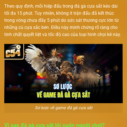
Theo quy định, mỗi hiệp đấu trong đá gà cựa sắt kéo dài
tối đa 15 phút. Tuy nhiên, không ít trận đấu đã kết thúc
trong vòng chưa đầy 5 phút do sức sát thương cực lớn từ
những cú cựa sắc bén. Điều này minh chứng rõ ràng cho
tính chất quyết liệt và tốc độ cao của loại hình chọi kê này.
Sơ lược về game đá gà cựa sắt
Vì sao đá gà cựa sắt lôi cuốn người chơi?