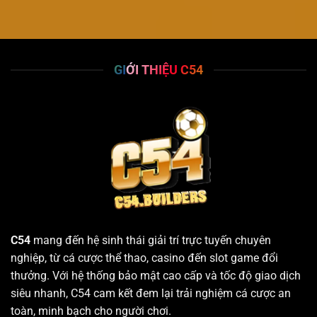
Thần
Lớn
Cuốn
Tài
Từ
–
Nhà
Game
Cái
Quay
C54
Thưởng
GIỚI THIỆU C54
Dễ
Chơi
Dễ
Trúng
C54
mang đến hệ sinh thái giải trí trực tuyến chuyên
nghiệp, từ cá cược thể thao, casino đến slot game đổi
thưởng. Với hệ thống bảo mật cao cấp và tốc độ giao dịch
siêu nhanh, C54 cam kết đem lại trải nghiệm cá cược an
toàn, minh bạch cho người chơi.