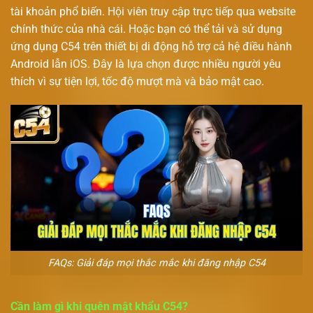
tài khoản phổ biến. Hội viên truy cập trực tiếp qua website
chính thức của nhà cái. Hoặc bạn có thể tải và sử dụng
ứng dụng C54 trên thiết bị di động hỗ trợ cả hệ điều hành
Android lẫn iOS. Đây là lựa chọn được nhiều người yêu
thích vì sự tiện lợi, tốc độ mượt mà và bảo mật cao.
FAQs: Giải đáp mọi thắc mắc khi đăng nhập C54
Cần làm gì khi quên mật khẩu C54?