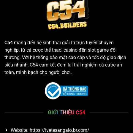
C54
mang đến hệ sinh thái giải trí trực tuyến chuyên
nghiệp, từ cá cược thể thao, casino đến slot game đổi
thưởng. Với hệ thống bảo mật cao cấp và tốc độ giao dịch
siêu nhanh, C54 cam kết đem lại trải nghiệm cá cược an
toàn, minh bạch cho người chơi.
GIỚI THIỆU C54
Website: https://ivetesangalo.br.com/