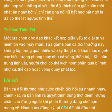
phù hợp với những ai yêu tốc độ, thích cảm giác bắn một
phát ăn ngay bởi vì chỉ cần pha nổ hũ bất ngờ bất ngờ là
đã có thể lật ngược tình thế.
Thể loại Thần Tài
Một lựa chọn độc đáo khác kết hợp giữa yếu tố giải trí và
niềm tin vào may mắn. Tựa game bắn cá đổi thưởng này
không tập trung quá nhiều vào kỹ thuật mà khai thác mạnh
các biểu tượng phong thuỷ như cá vàng, thần tài,… Khi bắn
trung linh vật, người chơi có thể kích hoạt phần quà bí mật
như xu, thẻ cào hoặc vòng quay phát lộc.
Lời kết
Bắn cá đổi thưởng như cuộc chiến đòi hỏi sự nhanh nhạy,
chính xác và bản lĩnh ra quyết định đúng thời điểm. Đừng
chần chừ đứng ngoài khi phần thưởng đang chờ bạn
mang về. Nhanh tay đăng ký tại
C54
để bắt đầu trải