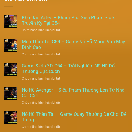
Kho Báu Aztec – Khám Phá Siêu Phẩm Slots
Truyền Kỳ Tại C54
Chức năng bình luận bị tắt
ở
Kho
Báu
Mèo Thần Tài C54 – Game Nổ Hũ Mang Vận May
Aztec
Đỉnh Cao
–
Chức năng bình luận bị tắt
ở
Khám
Mèo
Phá
Thần
Game Slots 3D C54 – Trải Nghiệm Nổ Hũ Đổi
Siêu
Tài
Phẩm
Thưởng Cực Cuốn
C54
Slots
Chức năng bình luận bị tắt
ở
–
Truyền
Game
Game
Kỳ
Slots
Nổ Hũ Avenger – Siêu Phẩm Thưởng Lớn Từ Nhà
Nổ
Tại
3D
Hũ
Cái C54
C54
C54
Mang
Chức năng bình luận bị tắt
ở
–
Vận
Nổ
Trải
May
Hũ
Nổ Hũ Thần Tài – Game Quay Thưởng Dễ Chơi Dễ
Nghiệm
Đỉnh
Avenger
Nổ
Trúng
Cao
–
Hũ
Chức năng bình luận bị tắt
ở
Siêu
Đổi
Nổ