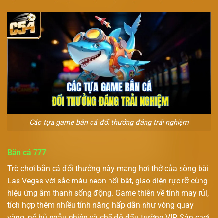
Các tựa game bắn cá đổi thưởng đáng trải nghiệm
Bắn cá 777
Trò chơi bắn cá đổi thưởng này mang hơi thở của sòng bài
Las Vegas với sắc màu neon nổi bật, giao diện rực rỡ cùng
hiệu ứng âm thanh sống động. Game thiên về tính may rủi,
tích hợp thêm nhiều tính năng hấp dẫn như vòng quay
vàng, nổ hũ ngẫu nhiên và chế độ đấu trường VIP. Sân chơi