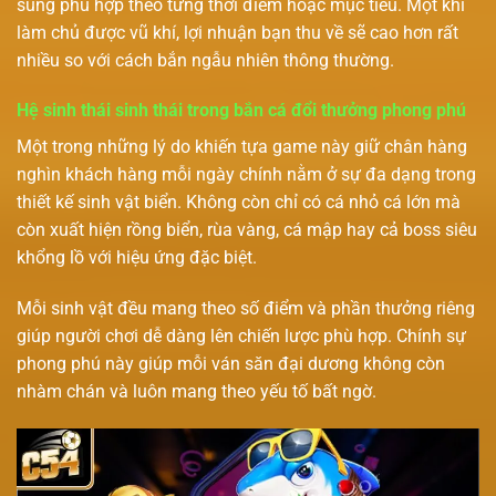
súng phù hợp theo từng thời điểm hoặc mục tiêu. Một khi
làm chủ được vũ khí, lợi nhuận bạn thu về sẽ cao hơn rất
nhiều so với cách bắn ngẫu nhiên thông thường.
Hệ sinh thái sinh thái trong bắn cá đổi thưởng phong phú
Một trong những lý do khiến tựa game này giữ chân hàng
nghìn khách hàng mỗi ngày chính nằm ở sự đa dạng trong
thiết kế sinh vật biển. Không còn chỉ có cá nhỏ cá lớn mà
còn xuất hiện rồng biển, rùa vàng, cá mập hay cả boss siêu
khổng lồ với hiệu ứng đặc biệt.
Mỗi sinh vật đều mang theo số điểm và phần thưởng riêng
giúp người chơi dễ dàng lên chiến lược phù hợp. Chính sự
phong phú này giúp mỗi ván săn đại dương không còn
nhàm chán và luôn mang theo yếu tố bất ngờ.