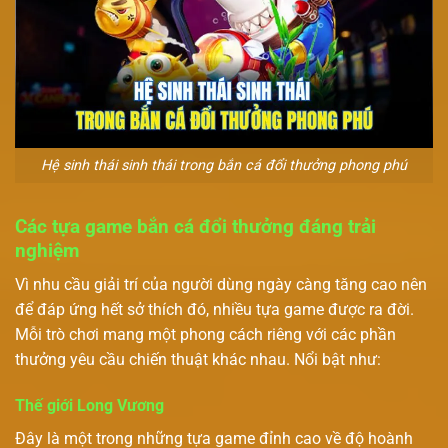
Hệ sinh thái sinh thái trong bắn cá đổi thưởng phong phú
Các tựa game bắn cá đổi thưởng đáng trải
nghiệm
Vì nhu cầu giải trí của người dùng ngày càng tăng cao nên
để đáp ứng hết sở thích đó, nhiều tựa game được ra đời.
Mỗi trò chơi mang một phong cách riêng với các phần
thưởng yêu cầu chiến thuật khác nhau. Nổi bật như:
Thế giới Long Vương
Đây là một trong những tựa game đỉnh cao về độ hoành