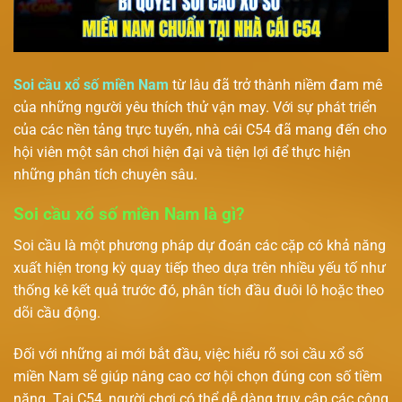
Soi cầu xổ số miền Nam
từ lâu đã trở thành niềm đam mê
của những người yêu thích thử vận may. Với sự phát triển
của các nền tảng trực tuyến, nhà cái C54 đã mang đến cho
hội viên một sân chơi hiện đại và tiện lợi để thực hiện
những phân tích chuyên sâu.
Soi cầu xổ số miền Nam là gì?
Soi cầu là một phương pháp dự đoán các cặp có khả năng
xuất hiện trong kỳ quay tiếp theo dựa trên nhiều yếu tố như
thống kê kết quả trước đó, phân tích đầu đuôi lô hoặc theo
dõi cầu động.
Đối với những ai mới bắt đầu, việc hiểu rõ soi cầu xổ số
miền Nam sẽ giúp nâng cao cơ hội chọn đúng con số tiềm
năng. Tại C54, người chơi có thể dễ dàng truy cập các công