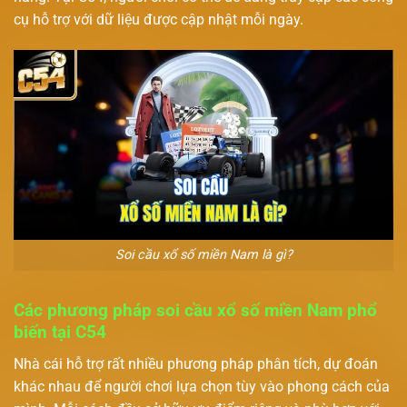
cụ hỗ trợ với dữ liệu được cập nhật mỗi ngày.
Soi cầu xổ số miền Nam là gì?
Các phương pháp soi cầu xổ số miền Nam phổ
biến tại C54
Nhà cái hỗ trợ rất nhiều phương pháp phân tích, dự đoán
khác nhau để người chơi lựa chọn tùy vào phong cách của