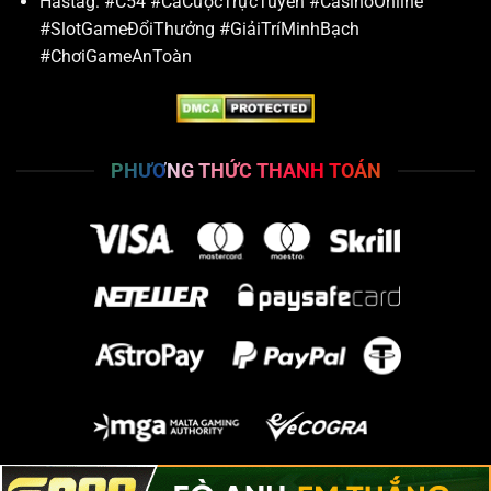
Hastag: #C54 #CáCượcTrựcTuyến #CasinoOnline
#SlotGameĐổiThưởng #GiảiTríMinhBạch
#ChơiGameAnToàn
PHƯƠNG THỨC THANH TOÁN