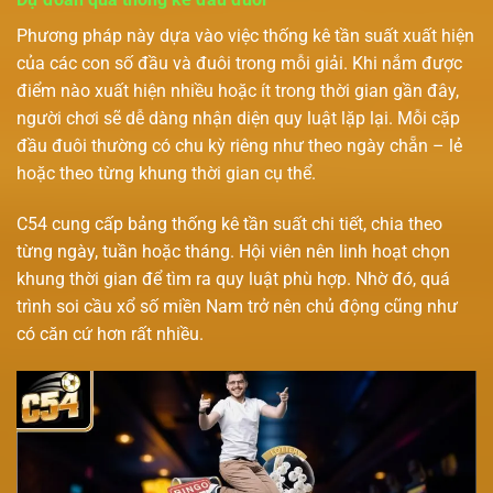
Phương pháp này dựa vào việc thống kê tần suất xuất hiện
của các con số đầu và đuôi trong mỗi giải. Khi nắm được
điểm nào xuất hiện nhiều hoặc ít trong thời gian gần đây,
người chơi sẽ dễ dàng nhận diện quy luật lặp lại. Mỗi cặp
đầu đuôi thường có chu kỳ riêng như theo ngày chẵn – lẻ
hoặc theo từng khung thời gian cụ thể.
C54 cung cấp bảng thống kê tần suất chi tiết, chia theo
từng ngày, tuần hoặc tháng. Hội viên nên linh hoạt chọn
khung thời gian để tìm ra quy luật phù hợp. Nhờ đó, quá
trình soi cầu xổ số miền Nam trở nên chủ động cũng như
có căn cứ hơn rất nhiều.