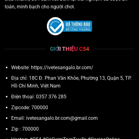
toàn, minh bạch cho người chơi.
GIỚI THIỆU C54
Website: https://ivetesangalo.br.com/
Địa chỉ: 18C Đ. Phan Văn Khỏe, Phường 13, Quận 5, TP.
Hồ Chí Minh, Việt Nam
Điện thoại: 0357 376 285
Zipcode: 700000
Email:
ivetesangalo.br.com@gmail.com
Zip : 700000